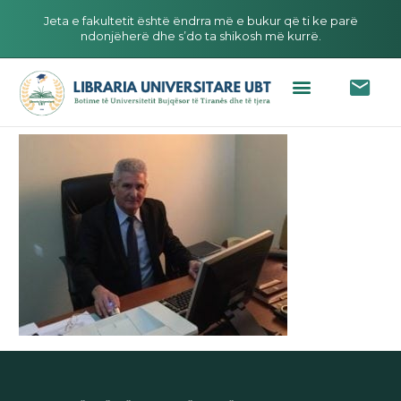
Jeta e fakultetit është ëndrra më e bukur që ti ke parë
ndonjëherë dhe s’do ta shikosh më kurrë.