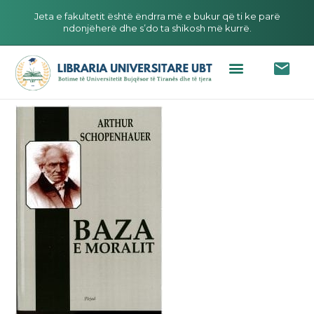
Jeta e fakultetit është ëndrra më e bukur që ti ke parë
ndonjëherë dhe s’do ta shikosh më kurrë.