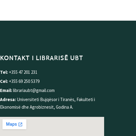
KONTAKT I LIBRARISË UBT
Tel:
+355 47 201 231
Cel:
+355 69 250 5379
Email:
librariaubt@gmail.com
Adresa:
Universiteti Bujqësor i Tiranës, Fakulteti i
Ekonomisë dhe Agrobiznesit, Godina A.