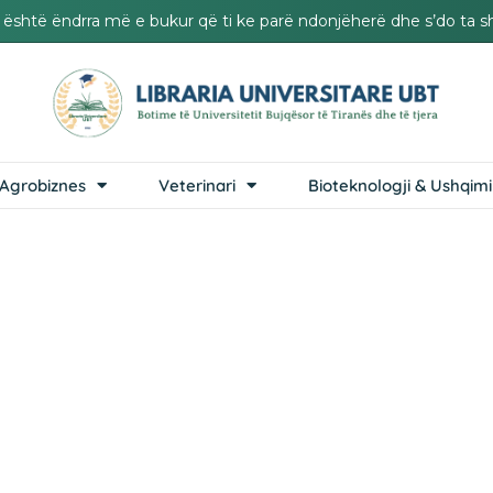
it është ëndrra më e bukur që ti ke parë ndonjëherë dhe s’do ta s
Agrobiznes
Veterinari
Bioteknologji & Ushqimi