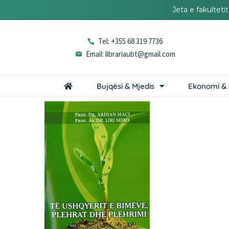
Jeta e fakultet
Tel: +355 68 319 7736
Email: librariaubt@gmail.com
Bujqësi & Mjedis
Ekonomi & 