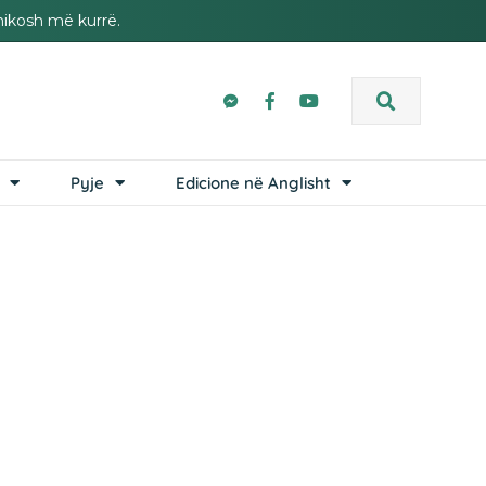
hikosh më kurrë.
Pyje
Edicione në Anglisht