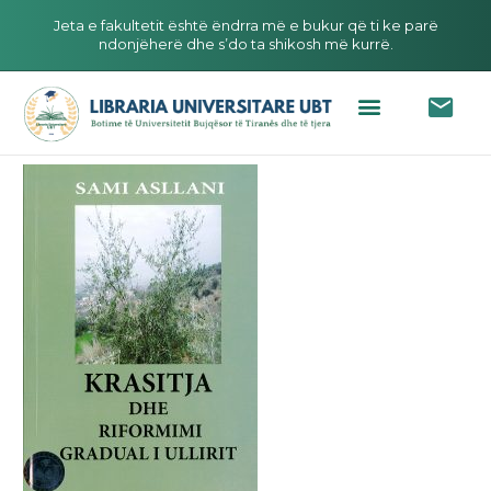
Jeta e fakultetit është ëndrra më e bukur që ti ke parë
ndonjëherë dhe s’do ta shikosh më kurrë.