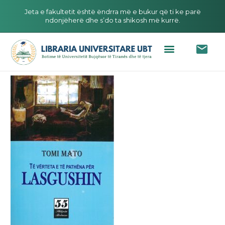
Jeta e fakultetit është ëndrra më e bukur që ti ke parë
ndonjëherë dhe s’do ta shikosh më kurrë.