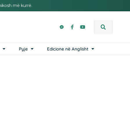
hikosh më kurrë.
Pyje
Edicione në Anglisht