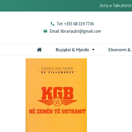
Jeta e fakultet
Tel: +355 68 319 7736
Email: librariaubt@gmail.com
Bujqësi & Mjedis
Ekonomi & 