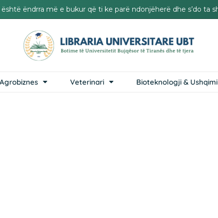
it është ëndrra më e bukur që ti ke parë ndonjëherë dhe s’do ta s
Agrobiznes
Veterinari
Bioteknologji & Ushqimi