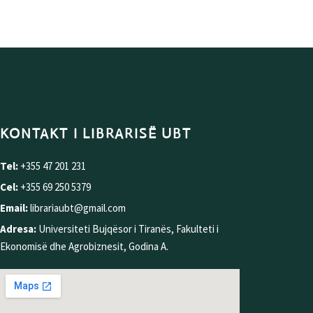
KONTAKT I LIBRARISË UBT
Tel:
+355 47 201 231
Cel:
+355 69 250 5379
Email:
librariaubt@gmail.com
Adresa:
Universiteti Bujqësor i Tiranës, Fakulteti i
Ekonomisë dhe Agrobiznesit, Godina A.