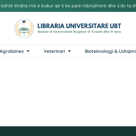
it është ëndrra më e bukur që ti ke parë ndonjëherë dhe s’do ta s
Agrobiznes
Veterinari
Bioteknologji & Ushqimi