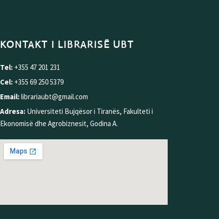
KONTAKT I LIBRARISË UBT
Tel:
+355 47 201 231
Cel:
+355 69 250 5379
Email:
librariaubt@gmail.com
Adresa:
Universiteti Bujqësor i Tiranës, Fakulteti i
Ekonomisë dhe Agrobiznesit, Godina A.