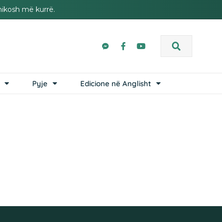
hikosh më kurrë.
Pyje
Edicione në Anglisht