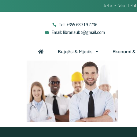
Jeta e fakultet
Tel: +355 68 319 7736
Email: librariaubt@gmail.com
Bujqësi & Mjedis
Ekonomi & 