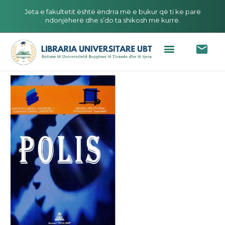
Jeta e fakultetit është ëndrra më e bukur që ti ke parë
ndonjëherë dhe s’do ta shikosh më kurrë.