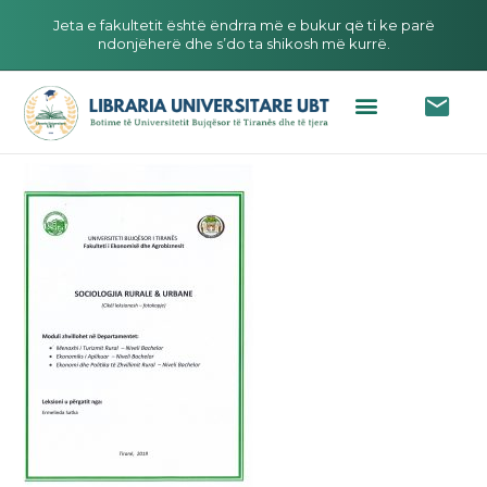
Jeta e fakultetit është ëndrra më e bukur që ti ke parë
ndonjëherë dhe s’do ta shikosh më kurrë.