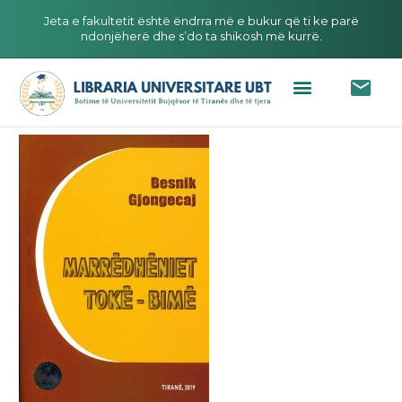
Jeta e fakultetit është ëndrra më e bukur që ti ke parë
ndonjëherë dhe s’do ta shikosh më kurrë.