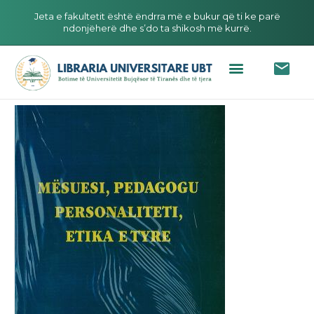
Jeta e fakultetit është ëndrra më e bukur që ti ke parë
ndonjëherë dhe s’do ta shikosh më kurrë.