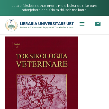
Jeta e fakultetit është ëndrra më e bukur që ti ke parë
ndonjëherë dhe s’do ta shikosh më kurrë.