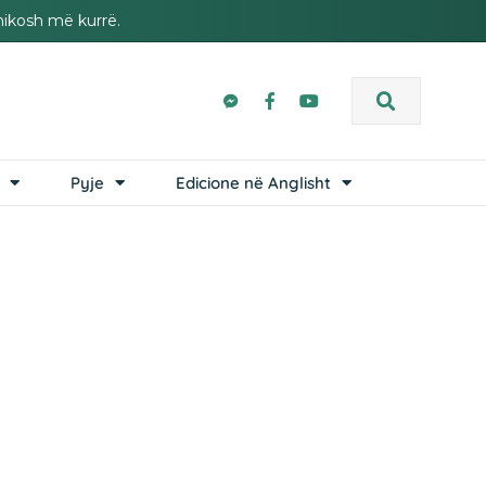
hikosh më kurrë.
Pyje
Edicione në Anglisht