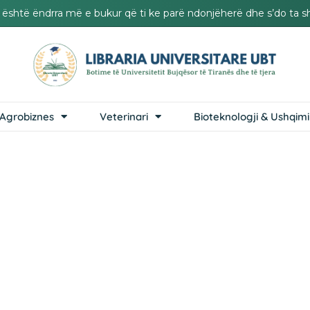
it është ëndrra më e bukur që ti ke parë ndonjëherë dhe s’do ta s
Agrobiznes
Veterinari
Bioteknologji & Ushqimi