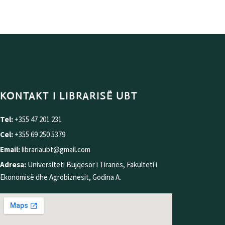
KONTAKT I LIBRARISË UBT
Tel:
+355 47 201 231
Cel:
+355 69 250 5379
Email:
librariaubt@gmail.com
Adresa:
Universiteti Bujqësor i Tiranës, Fakulteti i
Ekonomisë dhe Agrobiznesit, Godina A.