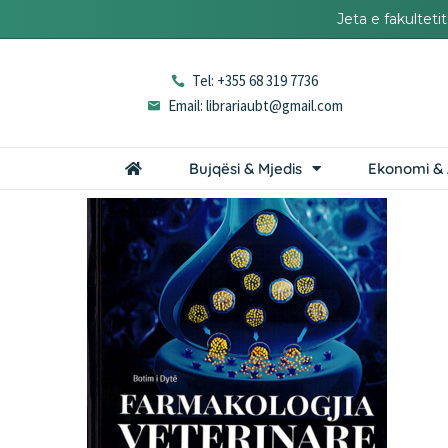
Jeta e fakultet
Tel: +355 68 319 7736
Email: librariaubt@gmail.com
Bujqësi & Mjedis
Ekonomi & 