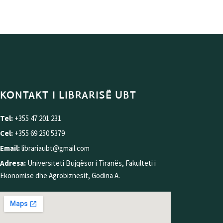
KONTAKT I LIBRARISË UBT
Tel:
+355 47 201 231
Cel:
+355 69 250 5379
Email:
librariaubt@gmail.com
Adresa:
Universiteti Bujqësor i Tiranës, Fakulteti i
Ekonomisë dhe Agrobiznesit, Godina A.