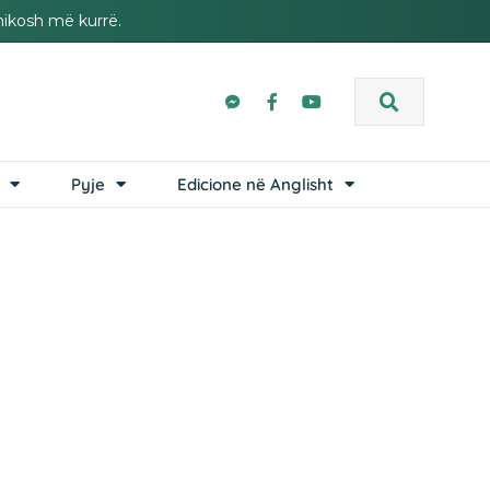
hikosh më kurrë.
Pyje
Edicione në Anglisht