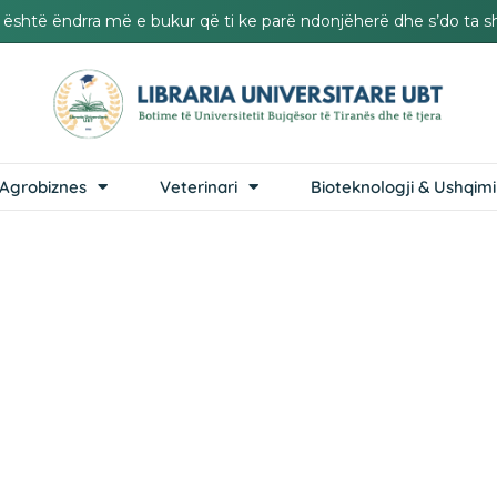
it është ëndrra më e bukur që ti ke parë ndonjëherë dhe s’do ta s
Agrobiznes
Veterinari
Bioteknologji & Ushqimi