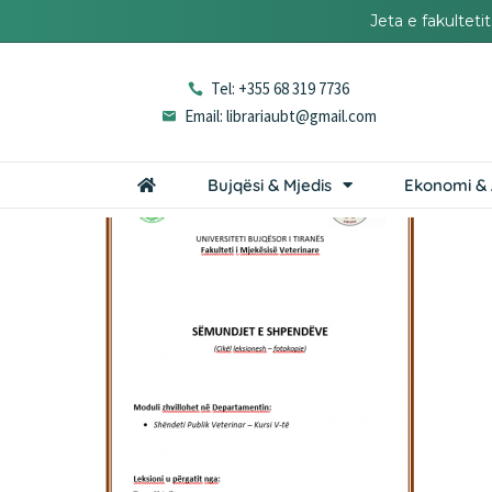
Jeta e fakultet
Tel: +355 68 319 7736
Email: librariaubt@gmail.com
Bujqësi & Mjedis
Ekonomi & 