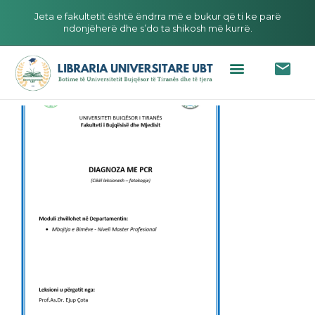
Jeta e fakultetit është ëndrra më e bukur që ti ke parë
ndonjëherë dhe s’do ta shikosh më kurrë.