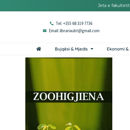
Jeta e fakultet
Tel: +355 68 319 7736
Email: librariaubt@gmail.com
Bujqësi & Mjedis
Ekonomi & 