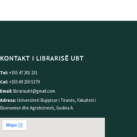
KONTAKT I LIBRARISË UBT
Tel:
+355 47 201 231
Cel:
+355 69 250 5379
Email:
librariaubt@gmail.com
Adresa:
Universiteti Bujqësor i Tiranës, Fakulteti i
Ekonomisë dhe Agrobiznesit, Godina A.