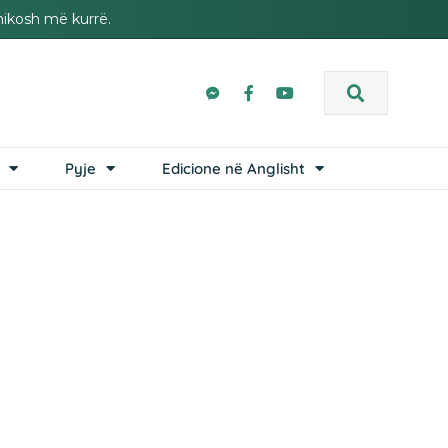
hikosh më kurrë.
Pyje
Edicione në Anglisht