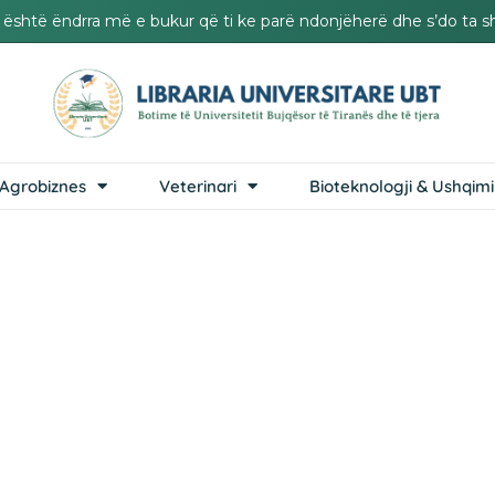
it është ëndrra më e bukur që ti ke parë ndonjëherë dhe s’do ta s
Agrobiznes
Veterinari
Bioteknologji & Ushqimi