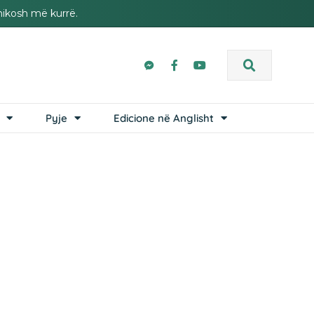
hikosh më kurrë.
Pyje
Edicione në Anglisht