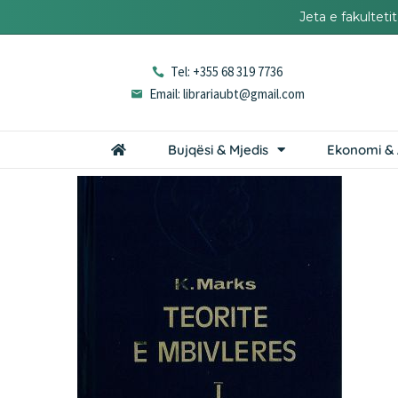
Jeta e fakultet
Tel: +355 68 319 7736
Email: librariaubt@gmail.com
Bujqësi & Mjedis
Ekonomi & 