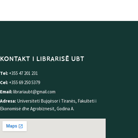
KONTAKT I LIBRARISË UBT
Tel:
+355 47 201 231
Cel:
+355 69 250 5379
Email:
librariaubt@gmail.com
Adresa:
Universiteti Bujqësor i Tiranës, Fakulteti i
Ekonomisë dhe Agrobiznesit, Godina A.