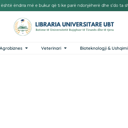
it është ëndrra më e bukur që ti ke parë ndonjëherë dhe s’do ta s
Agrobiznes
Veterinari
Bioteknologji & Ushqimi