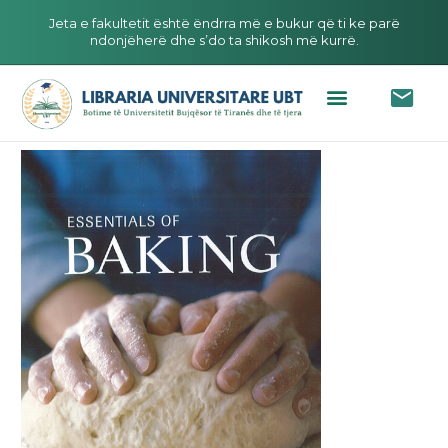
Jeta e fakultetit është ëndrra më e bukur që ti ke parë
ndonjëherë dhe s’do ta shikosh më kurrë.