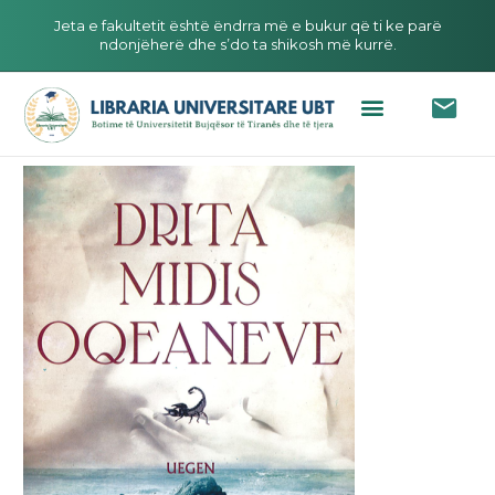
Jeta e fakultetit është ëndrra më e bukur që ti ke parë
ndonjëherë dhe s’do ta shikosh më kurrë.