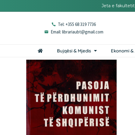
Jeta e fakultet
Tel: +355 68 319 7736
Email: librariaubt@gmail.com
Bujqësi & Mjedis
Ekonomi & 