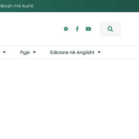
hikosh më kurrë.
Pyje
Edicione në Anglisht