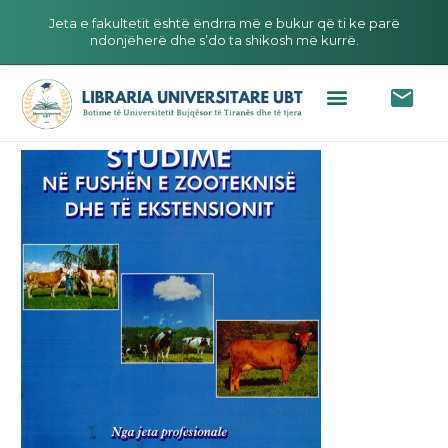
Jeta e fakultetit është ëndrra më e bukur që ti ke parë
ndonjëherë dhe s’do ta shikosh më kurrë.