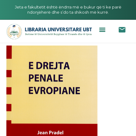
Jeta e fakultetit është ëndrra më e bukur që ti ke parë
ndonjëherë dhe s’do ta shikosh më kurrë.