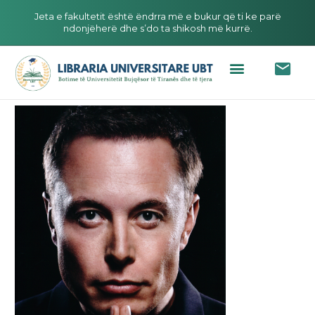
Jeta e fakultetit është ëndrra më e bukur që ti ke parë
ndonjëherë dhe s’do ta shikosh më kurrë.