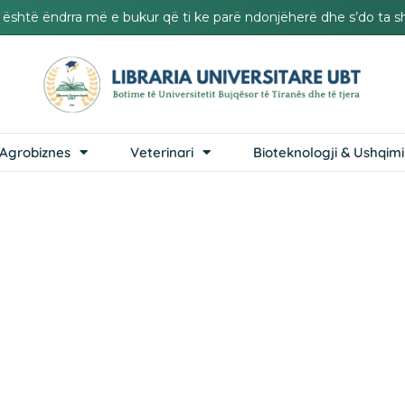
it është ëndrra më e bukur që ti ke parë ndonjëherë dhe s’do ta s
Agrobiznes
Veterinari
Bioteknologji & Ushqimi