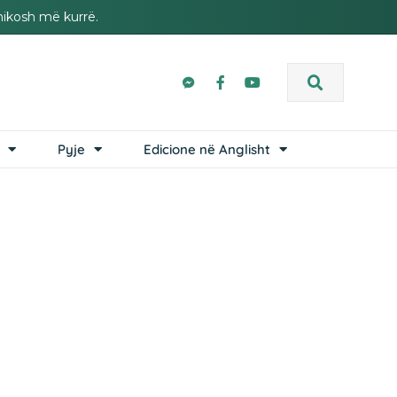
hikosh më kurrë.
Pyje
Edicione në Anglisht