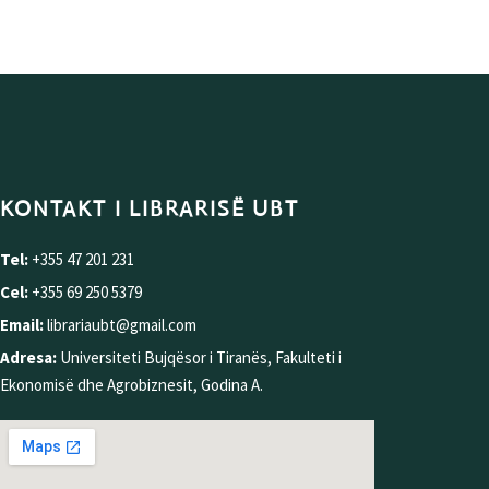
KONTAKT I LIBRARISË UBT
Tel:
+355 47 201 231
Cel:
+355 69 250 5379
Email:
librariaubt@gmail.com
Adresa:
Universiteti Bujqësor i Tiranës, Fakulteti i
Ekonomisë dhe Agrobiznesit, Godina A.