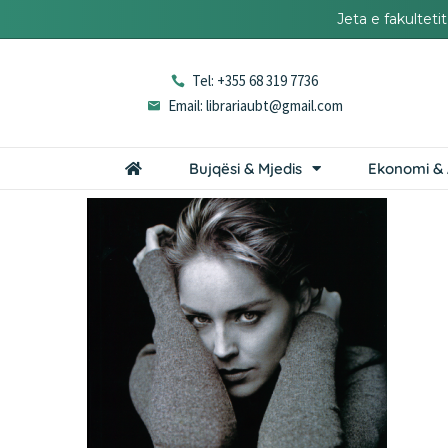
Jeta e fakultet
Tel: +355 68 319 7736
Email: librariaubt@gmail.com
Bujqësi & Mjedis
Ekonomi & 