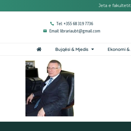
Jeta e fakultet
Tel: +355 68 319 7736
Email: librariaubt@gmail.com
Bujqësi & Mjedis
Ekonomi & 