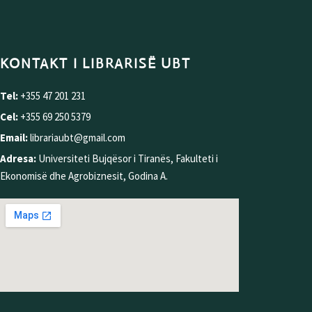
KONTAKT I LIBRARISË UBT
Tel:
+355 47 201 231
Cel:
+355 69 250 5379
Email:
librariaubt@gmail.com
Adresa:
Universiteti Bujqësor i Tiranës, Fakulteti i
Ekonomisë dhe Agrobiznesit, Godina A.