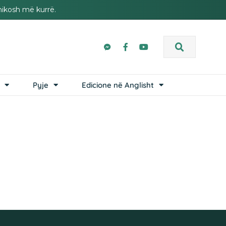
hikosh më kurrë.
Pyje
Edicione në Anglisht