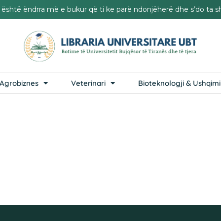
it është ëndrra më e bukur që ti ke parë ndonjëherë dhe s’do ta s
Agrobiznes
Veterinari
Bioteknologji & Ushqimi