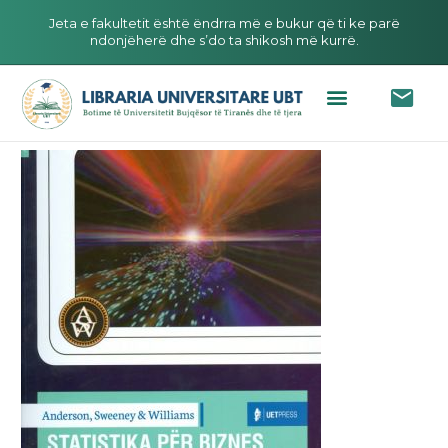
Jeta e fakultetit është ëndrra më e bukur që ti ke parë
ndonjëherë dhe s’do ta shikosh më kurrë.