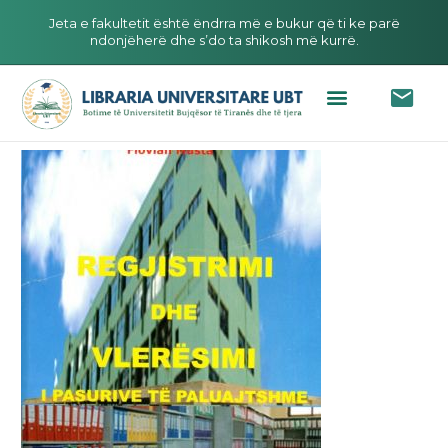
Jeta e fakultetit është ëndrra më e bukur që ti ke parë
ndonjëherë dhe s’do ta shikosh më kurrë.