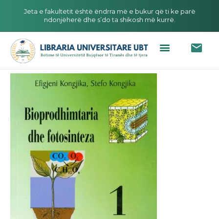
Jeta e fakultetit është ëndrra më e bukur që ti ke parë
ndonjëherë dhe s’do ta shikosh më kurrë.