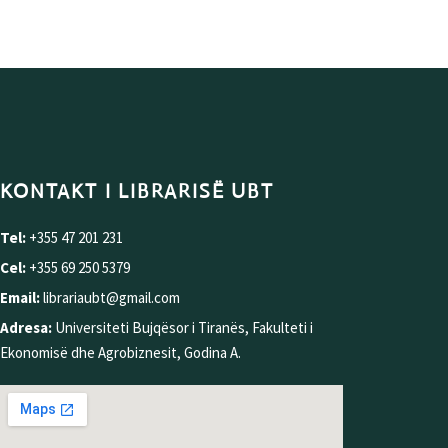
KONTAKT I LIBRARISË UBT
Tel:
+355 47 201 231
Cel:
+355 69 250 5379
Email:
librariaubt@gmail.com
Adresa:
Universiteti Bujqësor i Tiranës, Fakulteti i
Ekonomisë dhe Agrobiznesit, Godina A.