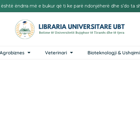
it është ëndrra më e bukur që ti ke parë ndonjëherë dhe s’do ta s
Agrobiznes
Veterinari
Bioteknologji & Ushqimi