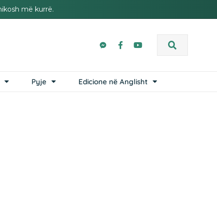
hikosh më kurrë.
Pyje
Edicione në Anglisht