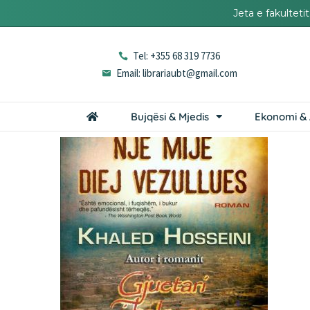
Jeta e fakultet
Tel: +355 68 319 7736
Email: librariaubt@gmail.com
Bujqësi & Mjedis
Ekonomi & 