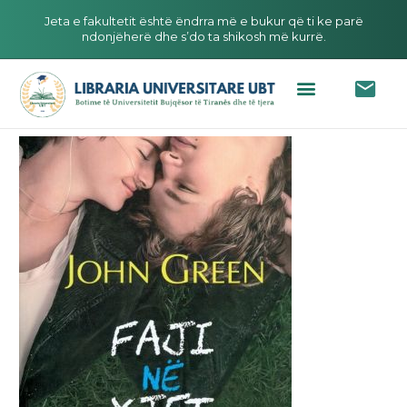
Jeta e fakultetit është ëndrra më e bukur që ti ke parë
ndonjëherë dhe s’do ta shikosh më kurrë.