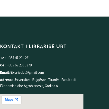
KONTAKT I LIBRARISË UBT
Tel:
+355 47 201 231
Cel:
+355 69 250 5379
Email:
librariaubt@gmail.com
Adresa:
Universiteti Bujqësor i Tiranës, Fakulteti i
Ekonomisë dhe Agrobiznesit, Godina A.