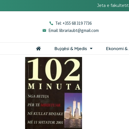
Jeta e fakultet
Tel: +355 68 319 7736
Email: librariaubt@gmail.com
Bujqësi & Mjedis
Ekonomi & 