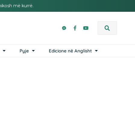
hikosh më kurrë.
Pyje
Edicione në Anglisht