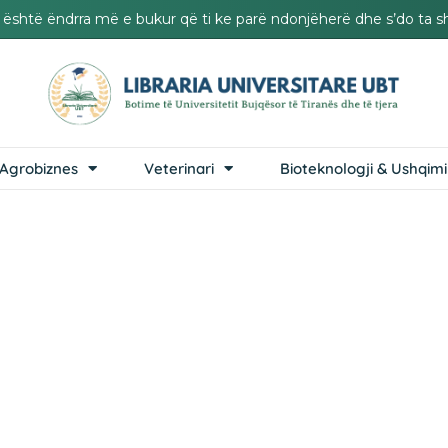
it është ëndrra më e bukur që ti ke parë ndonjëherë dhe s’do ta s
Agrobiznes
Veterinari
Bioteknologji & Ushqimi