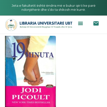
Jeta e fakultetit është ëndrra më e bukur që ti ke parë
ndonjëherë dhe s’do ta shikosh më kurrë.