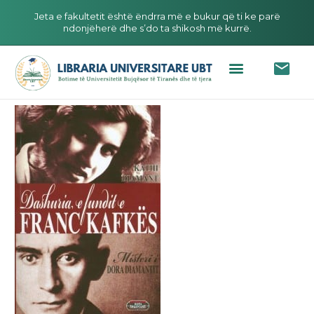
Jeta e fakultetit është ëndrra më e bukur që ti ke parë
ndonjëherë dhe s’do ta shikosh më kurrë.