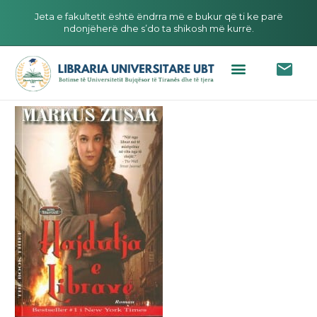
Jeta e fakultetit është ëndrra më e bukur që ti ke parë
ndonjëherë dhe s’do ta shikosh më kurrë.