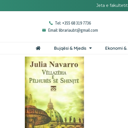
Jeta e fakultet
Tel: +355 68 319 7736
Email: librariaubt@gmail.com
Bujqësi & Mjedis
Ekonomi & 