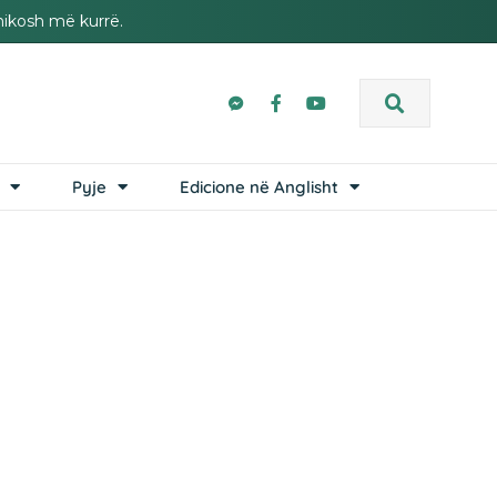
hikosh më kurrë.
Pyje
Edicione në Anglisht