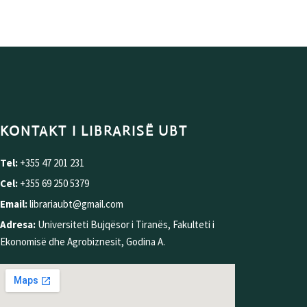
KONTAKT I LIBRARISË UBT
Tel:
+355 47 201 231
Cel:
+355 69 250 5379
Email:
librariaubt@gmail.com
Adresa:
Universiteti Bujqësor i Tiranës, Fakulteti i
Ekonomisë dhe Agrobiznesit, Godina A.