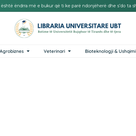
it është ëndrra më e bukur që ti ke parë ndonjëherë dhe s’do ta s
Agrobiznes
Veterinari
Bioteknologji & Ushqimi