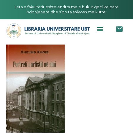
Jeta e fakultetit është ëndrra më e bukur që ti ke parë
ndonjëherë dhe s’do ta shikosh më kurrë.