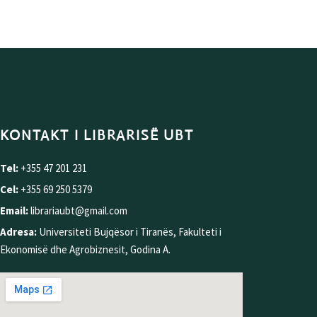
KONTAKT I LIBRARISË UBT
Tel:
+355 47 201 231
Cel:
+355 69 250 5379
Email:
librariaubt@gmail.com
Adresa:
Universiteti Bujqësor i Tiranës, Fakulteti i
Ekonomisë dhe Agrobiznesit, Godina A.