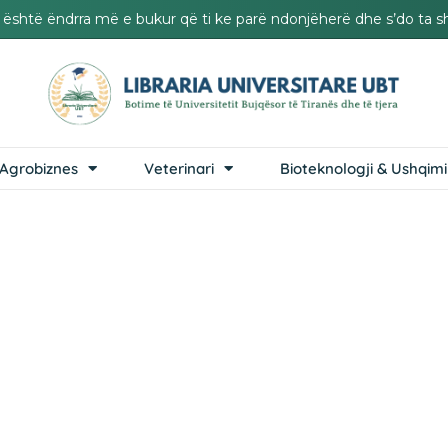
it është ëndrra më e bukur që ti ke parë ndonjëherë dhe s’do ta s
Agrobiznes
Veterinari
Bioteknologji & Ushqimi