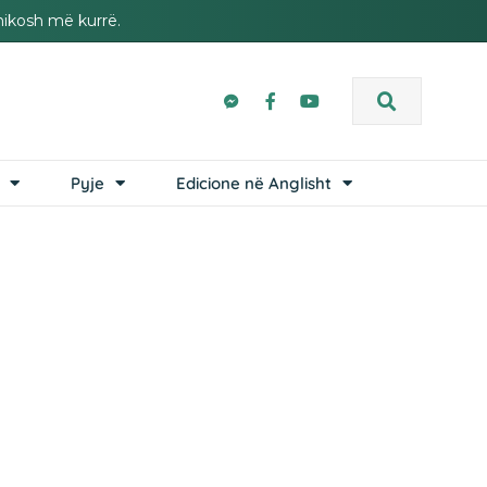
hikosh më kurrë.
Pyje
Edicione në Anglisht