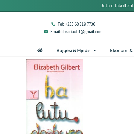
Jeta e fakultet
Tel: +355 68 319 7736
Email: librariaubt@gmail.com
Bujqësi & Mjedis
Ekonomi & 