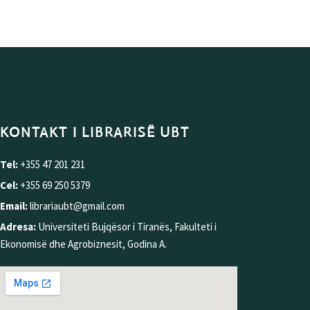
KONTAKT I LIBRARISË UBT
Tel:
+355 47 201 231
Cel:
+355 69 250 5379
Email:
librariaubt@gmail.com
Adresa:
Universiteti Bujqësor i Tiranës, Fakulteti i
Ekonomisë dhe Agrobiznesit, Godina A.