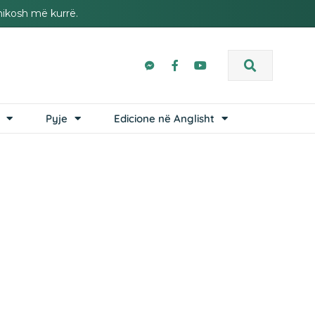
hikosh më kurrë.
Pyje
Edicione në Anglisht