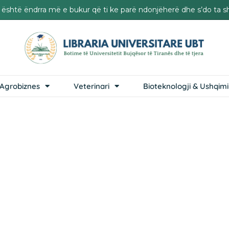
it është ëndrra më e bukur që ti ke parë ndonjëherë dhe s’do ta s
Agrobiznes
Veterinari
Bioteknologji & Ushqimi