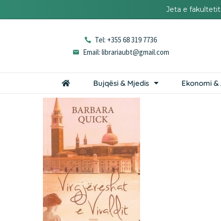
Jeta e fakultet
Tel: +355 68 319 7736
Email: librariaubt@gmail.com
Bujqësi & Mjedis
Ekonomi & 