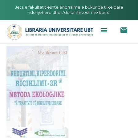
Jeta e fakultetit është ëndrra më e bukur që ti ke parë
ndonjëherë dhe s’do ta shikosh më kurrë.