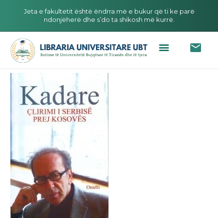
Jeta e fakultetit është ëndrra më e bukur që ti ke parë
ndonjëherë dhe s’do ta shikosh më kurrë.