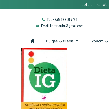
Jeta e fakultet
Tel: +355 68 319 7736
Email: librariaubt@gmail.com
Bujqësi & Mjedis
Ekonomi & 