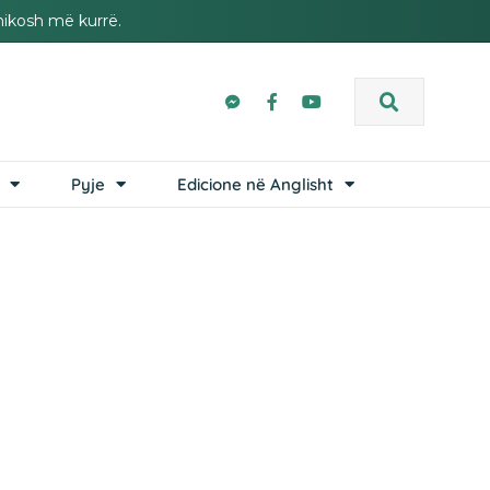
hikosh më kurrë.
Pyje
Edicione në Anglisht