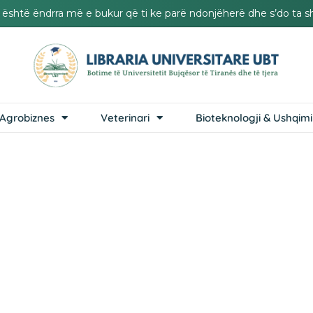
it është ëndrra më e bukur që ti ke parë ndonjëherë dhe s’do ta s
Agrobiznes
Veterinari
Bioteknologji & Ushqimi