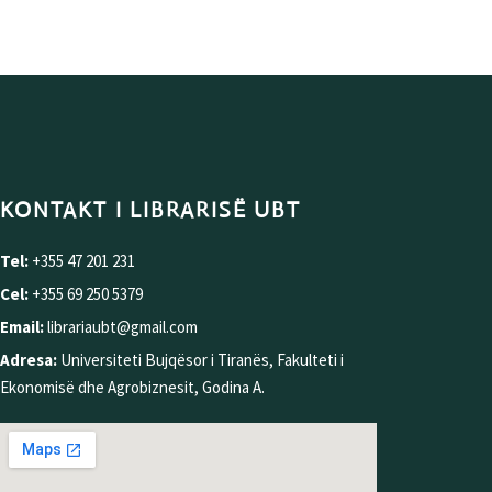
KONTAKT I LIBRARISË UBT
Tel:
+355 47 201 231
Cel:
+355 69 250 5379
Email:
librariaubt@gmail.com
Adresa:
Universiteti Bujqësor i Tiranës, Fakulteti i
Ekonomisë dhe Agrobiznesit, Godina A.