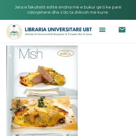
Jeta e fakultetit është ëndrra më e bukur që ti ke parë
ndonjëherë dhe s’do ta shikosh më kurrë.