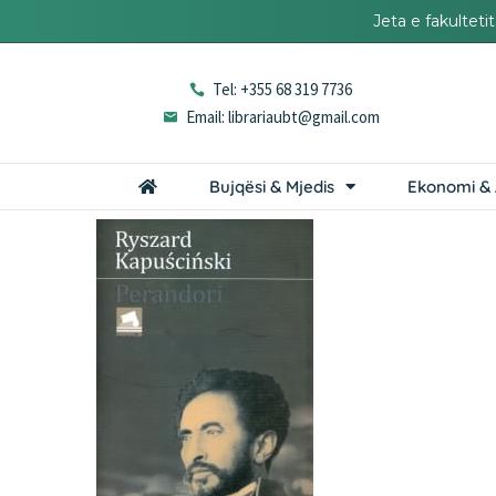
Jeta e fakultet
Tel: +355 68 319 7736
Email: librariaubt@gmail.com
Bujqësi & Mjedis
Ekonomi & 