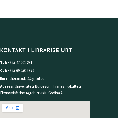
KONTAKT I LIBRARISË UBT
Tel:
+355 47 201 231
Cel:
+355 69 250 5379
Email:
librariaubt@gmail.com
Adresa:
Universiteti Bujqësor i Tiranës, Fakulteti i
Ekonomisë dhe Agrobiznesit, Godina A.