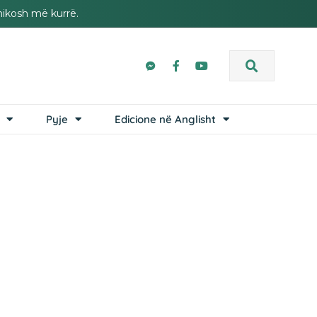
hikosh më kurrë.
Pyje
Edicione në Anglisht