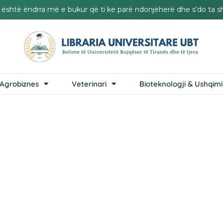
it është ëndrra më e bukur që ti ke parë ndonjëherë dhe s’do ta s
Agrobiznes
Veterinari
Bioteknologji & Ushqimi