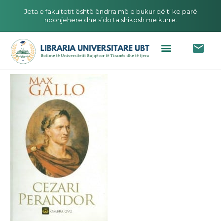
Jeta e fakultetit është ëndrra më e bukur që ti ke parë
ndonjëherë dhe s’do ta shikosh më kurrë.