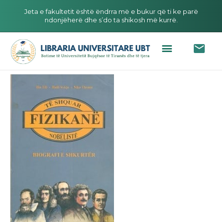
Jeta e fakultetit është ëndrra më e bukur që ti ke parë
ndonjëherë dhe s’do ta shikosh më kurrë.