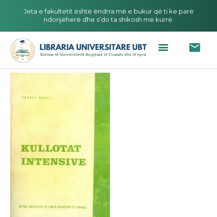
Jeta e fakultetit është ëndrra më e bukur që ti ke parë
ndonjëherë dhe s’do ta shikosh më kurrë.