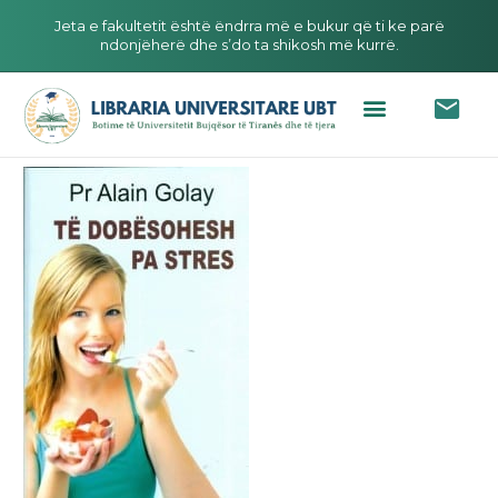
Jeta e fakultetit është ëndrra më e bukur që ti ke parë
ndonjëherë dhe s’do ta shikosh më kurrë.