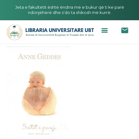
Jeta e fakultetit është ëndrra më e bukur që ti ke parë
ndonjëherë dhe s’do ta shikosh më kurrë.