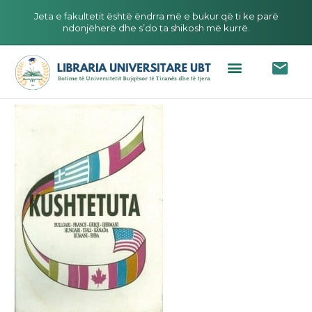
Jeta e fakultetit është ëndrra më e bukur që ti ke parë
ndonjëherë dhe s’do ta shikosh më kurrë.