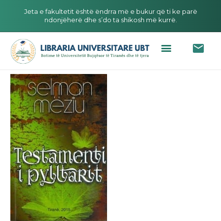
Jeta e fakultetit është ëndrra më e bukur që ti ke parë
ndonjëherë dhe s’do ta shikosh më kurrë.